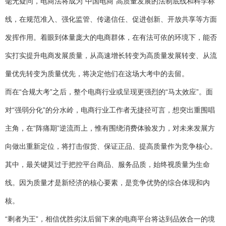
毫无疑问，电商法将成为“中国电商”高质量发展的法制底线和科学标
线，在规范准入、强化监管、传递信任、促进创新、开放共享等方面
发挥作用。着眼到体量庞大的电商群体，在有法可依的环境下，能否
实打实提升电商发展质量，从高速增长转变为高质量发展转变、从流
量优先转变为质量优先，将决定他们在这场大考中的去留。
而在“合规大考”之后，整个电商行业或呈现更强烈的“马太效应”。面
对“强弱分化”的分水岭，电商行业工作者无捷径可言，想突出重围唱
主角，在“阵痛期”逆流而上，惟有围绕消费体验发力，对未来发展方
向做出重新定位，将打击假货、保证正品、提高质量作为竞争核心。
其中，最关键莫过于把控平台商品、服务品质，始终视质量为生命
线。因为质量才是新经济的核心要素，是竞争优势的综合体现和内
核。
“剩者为王”，相信优胜劣汰后留下来的电商平台将达到品效合一的境